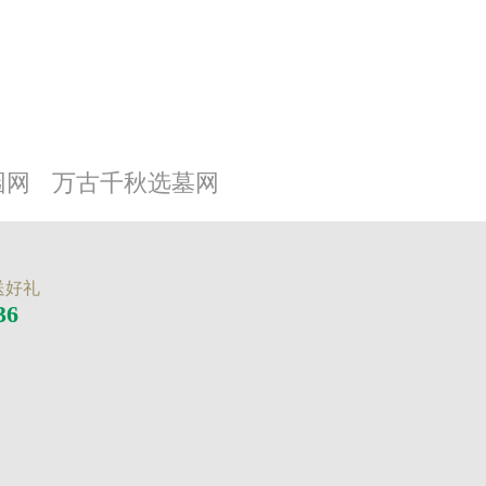
园网
万古千秋选墓网
送好礼
36