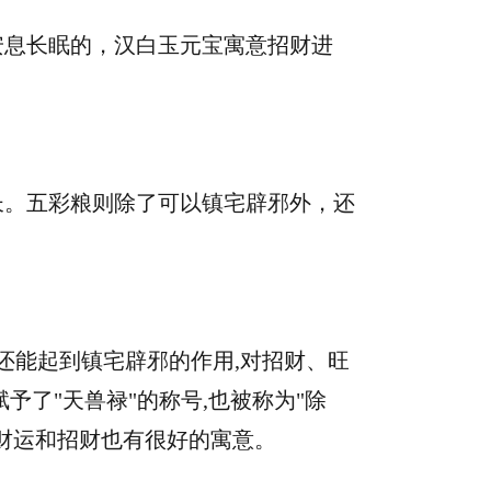
安息长眠的，汉白玉元宝寓意招财进
长。五彩粮则除了可以镇宅辟邪外，还
还能起到镇宅辟邪的作用,对招财、旺
予了"天兽禄"的称号,也被称为"除
财运和招财也有很好的寓意。