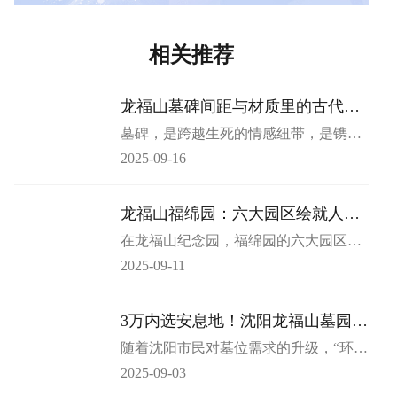
相关推荐
龙福山墓碑间距与材质里的古代风
水秘辛
墓碑，是跨越生死的情感纽带，是镌刻
思念的无声载体。它静立天地间，不仅
2025-09-16
承载着逝者的生平与生者的哀思，更暗
藏着千年华夏文化中关于 “安魂” 与 “传
承” 的深层密码。在诸多被忽略的细节
龙福山福绵园：六大园区绘就人文
里，墓碑的间距与材质，恰是古代风水
生命画卷
在龙福山纪念园，福绵园的六大园区
大师眼中关乎 “阴阳调和” 的核心要义。
—— 晚渡苑、夕照苑、万泉苑、观塔
而在龙福山墓园，这两大细节被重新诠
2025-09-11
苑、御松苑、秋风苑，恰似六颗璀璨明
释，让尘封的古代风水智慧，在现代墓
珠，各自绽放独特魅力，共同勾勒出一
园设计中焕发出新的生命力。
幅饱含人文关怀的生命画卷。​
3万内选安息地！沈阳龙福山墓园优
选
随着沈阳市民对墓位需求的升级，“环境
优美、服务贴心、价格亲民” 的墓园已
2025-09-03
成为大众首选。今天就为您推荐沈北新