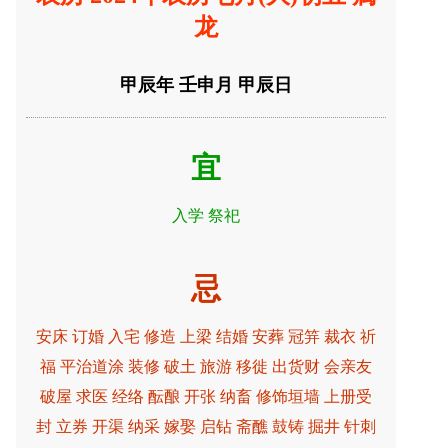
龙
甲辰年 壬申月 甲辰日
宜
入学 祭祀
忌
安床 订婚 入宅 修造 上梁 结婚 安葬 冠笄 裁衣 祈
福 平治道涂 装修 破土 旅游 移徙 出货财 会亲友
破屋 求医 经络 酝酿 开张 纳畜 修饰垣墙 上册受
封 立券 开渠 纳采 嫁娶 启钻 斋醮 鼓铸 掘井 针刺