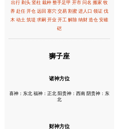
出行 剃头 竖柱 栽种 整手足甲 开市 问名 搬家 牧
养 赴任 开仓 远回 塞穴 交易 割蜜 进人口 领证 伐
木 动土 筑堤 求嗣 开业 开工 解除 纳财 造仓 安碓
硙
狮子座
诸神方位
喜神：东北 福神：正北 阳贵神：西南 阴贵神：东
北
财神方位