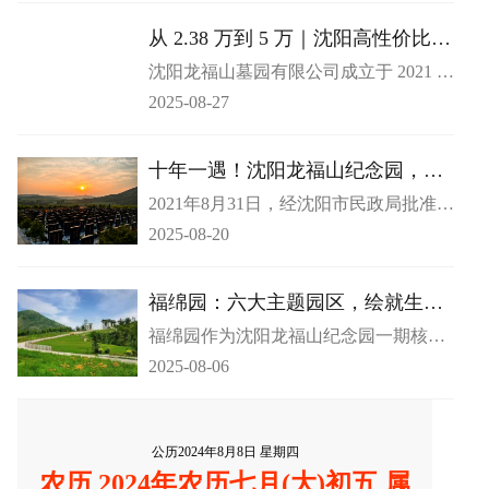
区的宝藏之选 —— 龙福山墓园，3 万以
内即可在这里觅得理想安息之所。
从 2.38 万到 5 万｜沈阳高性价比公
墓，全价位段品质不打折
沈阳龙福山墓园有限公司成立于 2021 年
8 月 31 日，作为市民政局批准的合法经
2025-08-27
营性公墓，始终以规范管理与合规资质
为根基，为市民追思缅怀提供坚实保
障。园区坐落于沈北新区马刚街道中寺
十年一遇！沈阳龙福山纪念园，官
社区，定位为现代化生命纪念园，集休
方认证的追思圣地
2021年8月31日，经沈阳市民政局批准设
闲、观光、祭祀功能于一体，以人文情
立的龙福山纪念园有限公司正式开园运
怀承载对生命的尊重与缅怀。
2025-08-20
营。作为近十年来沈阳市唯一获批的永
久经营性公墓，龙福山纪念园承载深厚
文化底蕴与人文关怀，为沈阳及周边地
福绵园：六大主题园区，绘就生命
区民众构建起理想的追思缅怀场所。
的诗意长卷
福绵园作为沈阳龙福山纪念园一期核心
项目，以人文哲思为笔触，书写对生命
2025-08-06
价值的崇高敬意。1800 亩园区的核心区
位上，晚渡苑、夕照苑、万泉苑、观塔
苑、御松苑、秋风苑六大主题园区，以
文化为纽带交织共生，构建起兼具生态
公历2024年8月8日 星期四
美学与精神传承的生命纪念空间。​
农历 2024年农历七月(大)初五 属