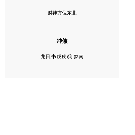
财神方位东北
冲煞
龙日冲(戊戌)狗 煞南