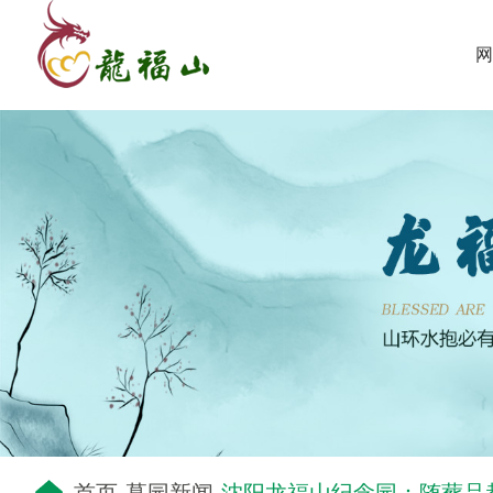
网
-
-