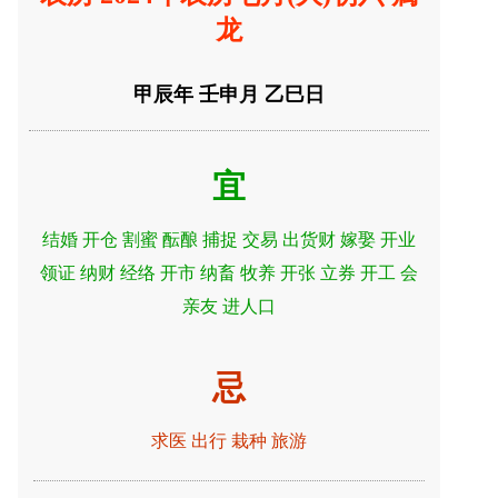
龙
甲辰年 壬申月 乙巳日
宜
结婚 开仓 割蜜 酝酿 捕捉 交易 出货财 嫁娶 开业
领证 纳财 经络 开市 纳畜 牧养 开张 立券 开工 会
亲友 进人口
忌
求医 出行 栽种 旅游