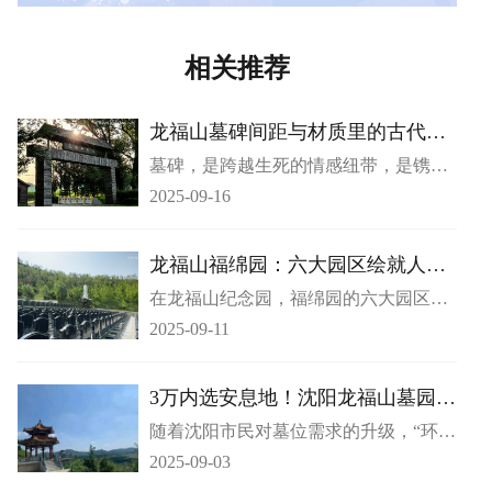
相关推荐
龙福山墓碑间距与材质里的古代风
水秘辛
墓碑，是跨越生死的情感纽带，是镌刻
思念的无声载体。它静立天地间，不仅
2025-09-16
承载着逝者的生平与生者的哀思，更暗
藏着千年华夏文化中关于 “安魂” 与 “传
承” 的深层密码。在诸多被忽略的细节
龙福山福绵园：六大园区绘就人文
里，墓碑的间距与材质，恰是古代风水
生命画卷
在龙福山纪念园，福绵园的六大园区
大师眼中关乎 “阴阳调和” 的核心要义。
—— 晚渡苑、夕照苑、万泉苑、观塔
而在龙福山墓园，这两大细节被重新诠
2025-09-11
苑、御松苑、秋风苑，恰似六颗璀璨明
释，让尘封的古代风水智慧，在现代墓
珠，各自绽放独特魅力，共同勾勒出一
园设计中焕发出新的生命力。
幅饱含人文关怀的生命画卷。​
3万内选安息地！沈阳龙福山墓园优
选
随着沈阳市民对墓位需求的升级，“环境
优美、服务贴心、价格亲民” 的墓园已
2025-09-03
成为大众首选。今天就为您推荐沈北新