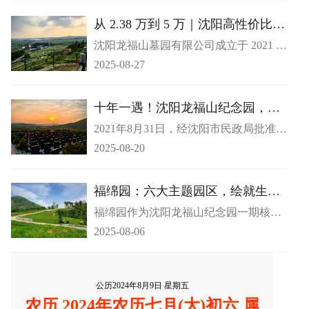
区的宝藏之选 —— 龙福山墓园，3 万以
内即可在这里觅得理想安息之所。
从 2.38 万到 5 万｜沈阳高性价比公
墓，全价位段品质不打折
沈阳龙福山墓园有限公司成立于 2021 年
8 月 31 日，作为市民政局批准的合法经
2025-08-27
营性公墓，始终以规范管理与合规资质
为根基，为市民追思缅怀提供坚实保
障。园区坐落于沈北新区马刚街道中寺
十年一遇！沈阳龙福山纪念园，官
社区，定位为现代化生命纪念园，集休
方认证的追思圣地
2021年8月31日，经沈阳市民政局批准设
闲、观光、祭祀功能于一体，以人文情
立的龙福山纪念园有限公司正式开园运
怀承载对生命的尊重与缅怀。
2025-08-20
营。作为近十年来沈阳市唯一获批的永
久经营性公墓，龙福山纪念园承载深厚
文化底蕴与人文关怀，为沈阳及周边地
福绵园：六大主题园区，绘就生命
区民众构建起理想的追思缅怀场所。
的诗意长卷
福绵园作为沈阳龙福山纪念园一期核心
项目，以人文哲思为笔触，书写对生命
2025-08-06
价值的崇高敬意。1800 亩园区的核心区
位上，晚渡苑、夕照苑、万泉苑、观塔
苑、御松苑、秋风苑六大主题园区，以
文化为纽带交织共生，构建起兼具生态
公历2024年8月9日 星期五
美学与精神传承的生命纪念空间。​
农历 2024年农历七月(大)初六 属