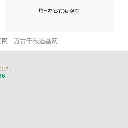
蛇日冲(己亥)猪 煞东
园网
万古千秋选墓网
送好礼
36