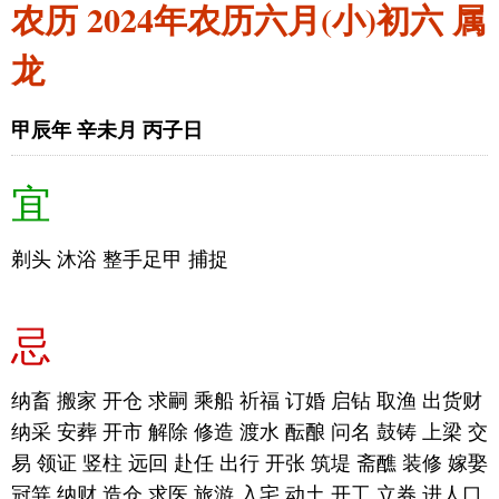
农历 2024年农历六月(小)初六 属
龙
甲辰年 辛未月 丙子日
宜
剃头 沐浴 整手足甲 捕捉
忌
纳畜 搬家 开仓 求嗣 乘船 祈福 订婚 启钻 取渔 出货财
纳采 安葬 开市 解除 修造 渡水 酝酿 问名 鼓铸 上梁 交
易 领证 竖柱 远回 赴任 出行 开张 筑堤 斋醮 装修 嫁娶
冠笄 纳财 造仓 求医 旅游 入宅 动土 开工 立券 进人口