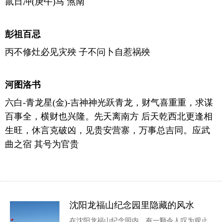
鼠日冲(庚午)马 煞南
彭祖百忌
丙不修灶必见灾殃 子不问卜自惹祸殃
河图洛书
六白-青龙星(金)-吉神神光跃青龙，财气喜重重，求谋
百事全，横财也兴隆。先天离南方 后天乾西北更逢相
生旺，休言克破凶，见贵安营寨，万事总吉同。应武
曲之宿 其号为官贵
沈阳龙福山纪念园里隐藏的风水
在沈阳龙福山纪念园内，有一颗令人叹为观止