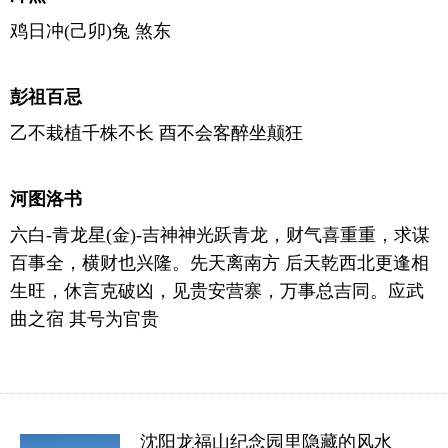
鸡日冲(己卯)兔 煞东
彭祖百忌
乙不栽植千株不长 酉不会客醉坐颠狂
河图洛书
六白-青龙星(金)-吉神神光跃青龙，财气喜重重，求谋
百事全，横财也兴隆。先天离南方 后天乾西北更逢相
生旺，休言克破凶，见贵安营寨，万事总吉同。应武
曲之宿 其号为官贵
沈阳龙福山纪念园里隐藏的风水