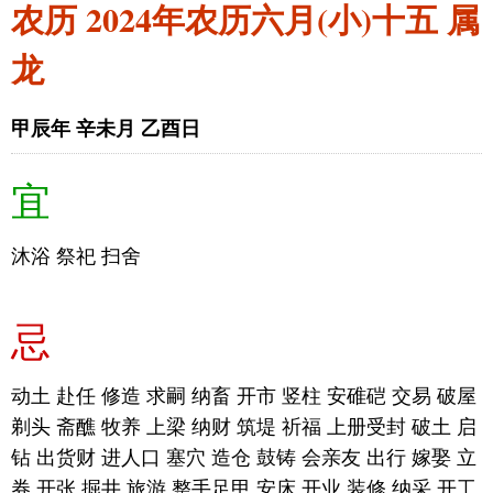
农历 2024年农历六月(小)十五 属
龙
甲辰年 辛未月 乙酉日
宜
沐浴 祭祀 扫舍
忌
动土 赴任 修造 求嗣 纳畜 开市 竖柱 安碓硙 交易 破屋
剃头 斋醮 牧养 上梁 纳财 筑堤 祈福 上册受封 破土 启
钻 出货财 进人口 塞穴 造仓 鼓铸 会亲友 出行 嫁娶 立
券 开张 掘井 旅游 整手足甲 安床 开业 装修 纳采 开工