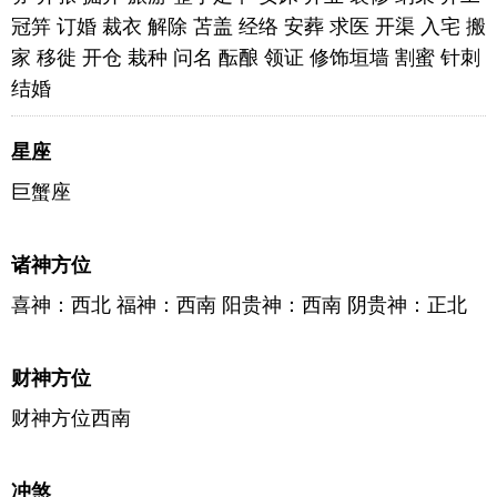
冠笄 订婚 裁衣 解除 苫盖 经络 安葬 求医 开渠 入宅 搬
家 移徙 开仓 栽种 问名 酝酿 领证 修饰垣墙 割蜜 针刺
结婚
星座
巨蟹座
诸神方位
喜神：西北 福神：西南 阳贵神：西南 阴贵神：正北
财神方位
财神方位西南
冲煞