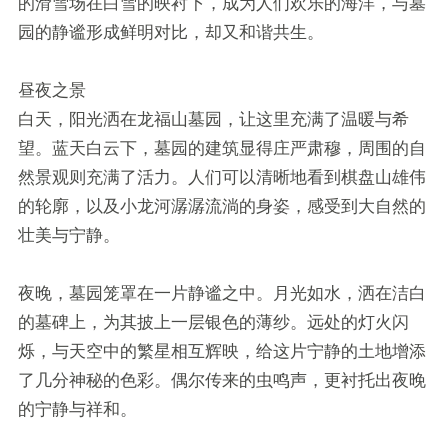
的滑雪场在白雪的映衬下，成为人们欢乐的海洋，与墓
园的静谧形成鲜明对比，却又和谐共生。
昼夜之景
白天，阳光洒在龙福山墓园，让这里充满了温暖与希
望。蓝天白云下，墓园的建筑显得庄严肃穆，周围的自
然景观则充满了活力。人们可以清晰地看到棋盘山雄伟
的轮廓，以及小龙河潺潺流淌的身姿，感受到大自然的
壮美与宁静。
夜晚，墓园笼罩在一片静谧之中。月光如水，洒在洁白
的墓碑上，为其披上一层银色的薄纱。远处的灯火闪
烁，与天空中的繁星相互辉映，给这片宁静的土地增添
了几分神秘的色彩。偶尔传来的虫鸣声，更衬托出夜晚
的宁静与祥和。