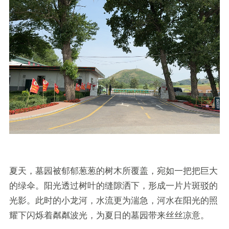
夏天，墓园被郁郁葱葱的树木所覆盖，宛如一把把巨大
的绿伞。阳光透过树叶的缝隙洒下，形成一片片斑驳的
光影。此时的小龙河，水流更为湍急，河水在阳光的照
耀下闪烁着粼粼波光，为夏日的墓园带来丝丝凉意。