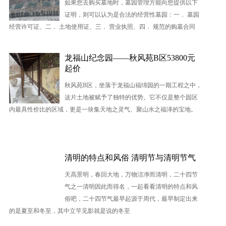
如果您去购买墓地时，墓园管理方能向您提供以下
证明，则可以认为是合法的经营性墓园：一． 墓园
经营许可证、二． 土地使用证、三． 营业执照、四． 规范的购墓合同
龙福山纪念园——秋风苑B区53800元
起价
秋风苑B区，坐落于龙福山福绵园的一期工程之中，
这片土地被赋予了独特的优势。它不仅是整个园区
内最具性价比的区域，更是一块集天地之灵气、聚山水之福泽的宝地。
清明的特点和风俗 清明节与清明节气
天高景明，春回大地，万物洁净而清明，二十四节
气之一清明因此而得名，一起看看清明的特点和风
俗吧，二十四节气最早起源于周代，最早制定出来
的是夏至和冬至，其中立竿见影就是说的冬至