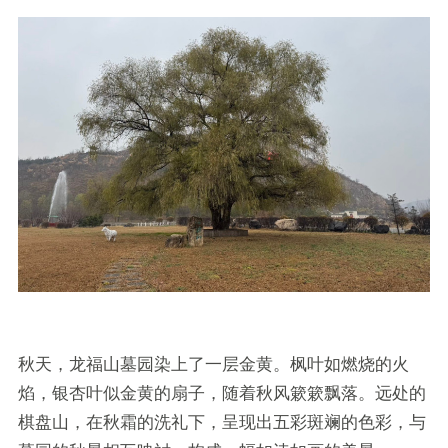
秋天，龙福山墓园染上了一层金黄。枫叶如燃烧的火
焰，银杏叶似金黄的扇子，随着秋风簌簌飘落。远处的
棋盘山，在秋霜的洗礼下，呈现出五彩斑斓的色彩，与