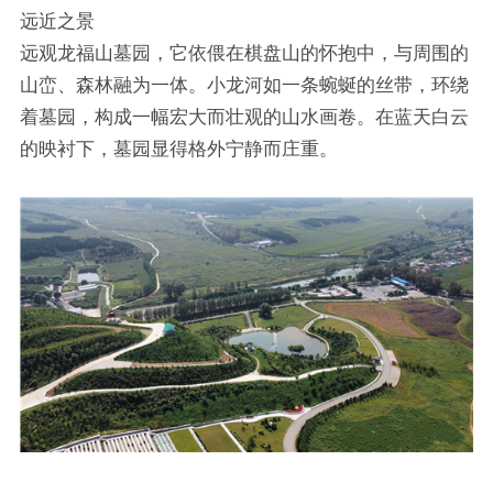
远近之景
远观龙福山墓园，它依偎在棋盘山的怀抱中，与周围的
山峦、森林融为一体。小龙河如一条蜿蜒的丝带，环绕
着墓园，构成一幅宏大而壮观的山水画卷。在蓝天白云
的映衬下，墓园显得格外宁静而庄重。