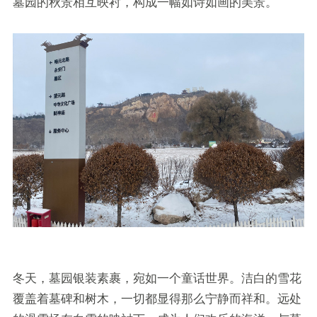
墓园的秋景相互映衬，构成一幅如诗如画的美景。
冬天，墓园银装素裹，宛如一个童话世界。洁白的雪花
覆盖着墓碑和树木，一切都显得那么宁静而祥和。远处