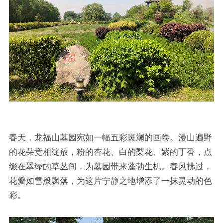
春天，龙福山墓园宛如一幅五彩斑斓的画卷。漫山遍野
的花朵竞相绽放，粉的杏花、白的梨花、紫的丁香，点
缀在翠绿的草丛间，为墓园带来蓬勃生机。春风拂过，
花瓣如雪般飘落，为这片宁静之地增添了一抹灵动的色
彩。