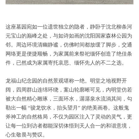
这座墓园宛如一位遗世独立的隐者，静卧于沈北柳条河
元宝山的巅峰之处，与如诗如画的沈阳国家森林公园为
邻。周边环境清幽静谧，仿佛时间都放缓了脚步，交通
网络更是便捷顺畅，为家属前来祭祀缅怀创造了绝佳条
件，已然成为家属寄托哀思、缅怀先人的不二之选。
龙福山纪念园的自然景观堪称一绝。明堂之地视野开
阔，四周群山连绵环绕，案山轮廓晰可见，内明堂仿若
被大自然精心雕琢，三面环水，潺潺泉水流淌其间，勾
勒出一幅 “骏龙饮水，抬头望月” 的绝美画卷。这般鬼
斧神工的自然格局，不仅为园区注入了灵动的灵气，更
让每一位到访者都能深切体悟到天人合一的和谐意境，
心生敬畏与赞叹。