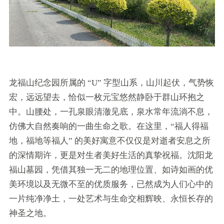
龙福山纪念园所属的 “U” 字型山系，山川起伏，气势恢
宏，远远望去，恰似一枚元宝悠然静卧于群山环抱之
中。山腰处，一孔泉眼清澈见底，泉水常年流淌不息，
仿佛大自然奏响的一曲生命之歌。在这里，“福人得福
地，福地等福人” 的美好寓意不仅仅是对逝者安息之所
的深情期许，更是对生者美好生活的真挚祝福。沈阳龙
福山墓园，凭借其独一无二的地理位置、如诗如画的优
美环境以及无微不至的优质服务，已然成为人们心中的
一片纯净净土，一处艺术与生命交相辉映、永恒长存的
神圣之地。