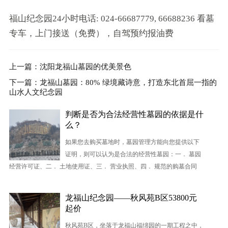
福山纪念园24小时电话: 024-66687779, 66688236 看墓
专车，上门接送（免费），自驾预约报油费
上一篇：沈阳龙福山墓园的优美景色
下一篇：龙福山墓园：80% 绿境藏诗意，打造东北首屈一指的
山水人文纪念园
判断是否为合法经营性墓园的依据是什
么？
如果您去购买墓地时，墓园管理方能向您提供以下
证明，则可以认为是合法的经营性墓园：一． 墓园
经营许可证、二． 土地使用证、三． 营业执照、四． 规范的购墓合同
龙福山纪念园——秋风苑B区53800元
起价
秋风苑B区，坐落于龙福山福绵园的一期工程之中，